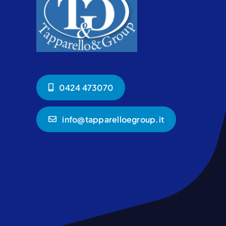
0424 473070
info@tapparelloegroup.it